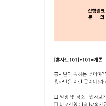
[흥사단101]*101=개론
흥사단이 뭐하는 곳이야?
흥사단은 이런 곳이야!라고
❏ 일정 및 장소 : 웹자보
❏ 바로신청 : bit.ly/흥사