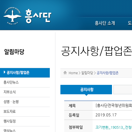
Home
>
알림마당
>
공지사항/팝업존
[흥사단전국청년위원회]
제목
2019.05.17
등록일
첨부파일
크기변환_190513_전청