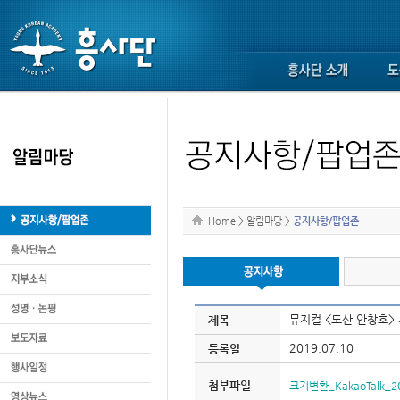
Home
>
알림마당
>
공지사항/팝업존
뮤지컬 <도산 안창호>
제목
2019.07.10
등록일
첨부파일
크기변환_KakaoTalk_20