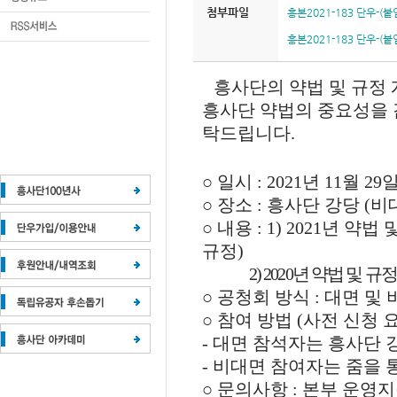
첨부파일
흥본2021-183 단우-(붙
흥본2021-183 단우-(붙
흥사단의 약법 및 규정
흥사단 약법의 중요성을 
탁드립니다
.
○
일시
: 2021
년
11
월
29
○
장소
:
흥사단 강당
(
비
○
내용
:
1
) 2021
년 약법 
규정
)
2) 2020
년 약법 및 규정
○
공청회 방식
:
대면 및 
○
참여 방법
(
사전 신청 
-
대면 참석자는 흥사단 
-
비대면 참여자는 줌을 
○
문의사항
:
본부 운영지