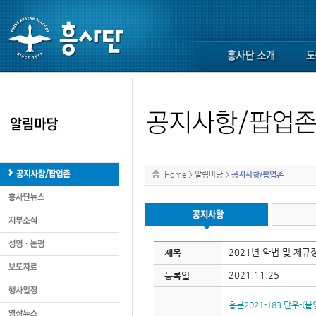
Home
>
알림마당
>
공지사항/팝업존
2021년 약법 및 제
제목
2021.11.25
등록일
흥본2021-183 단우-(