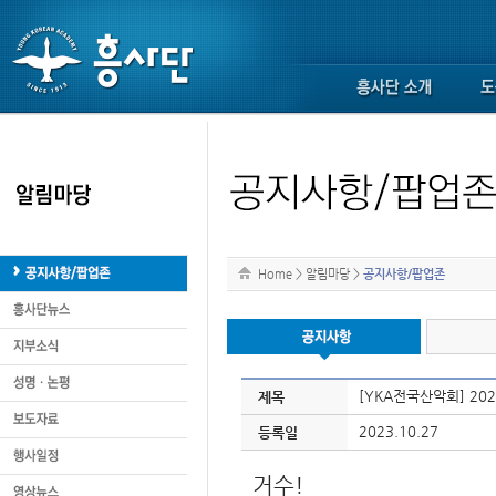
Home
>
알림마당
>
공지사항/팝업존
[YKA전국산악회] 2
제목
2023.10.27
등록일
거수!