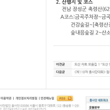
2. 산행지 및 코스
전남 장성군 축령산(6
A코스:금곡주차장~금곡
건강숲길~[축령산정상
숲내음숲길 2~산소
이전글
도산 자료 모음집 1 『도산
다음글
<제110차 흥사단대회> 참
사단법인 흥사단 03086 서울시 종로구 대학로 122 (동숭동 1-28)
T. 02-743-2511~4 F. 02-743-2515