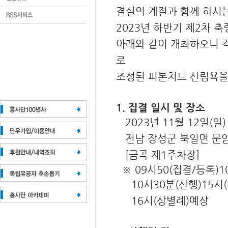
결실의 계절과 함께 하시
2023년 하반기 제2차 
아래와 같이 개최하오니 
로
조성된 피톤치드 산림욕
1. 집결 일시 및 장소
2023년 11월 12일(일)
전남 장성군 북일면 문암
[금곡 제1주차장]
※ 09시50(집결/등록)
10시30분(산행)15시
16시(상별례)예상