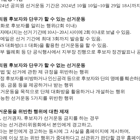
24
년 공의원 선거운동 기간은
2024
년
10
월
10
일
~10
월
29
일
18
시까지
의원 후보자와 단우가 할 수 있는 선거운동
화로 후보자를 알리는 행위
(2
회 이내
)
자메시지는 선거 기간에
10
시
~ 20
시 사이에
2
회 이내로 보낼 수 있음
.
메일은 선거 기간에 최대
3
회까지 발송할 수 있음
.
NS
대화방
(1:1
대화
)
을 활용한 선거운동을 할 수 있음
.
부 월례회 등 단 공식행사에서 지부장 진행으로 후보자 정견발표나 
의원 후보자와 단우가 할 수 없는 선거운동
법 및 선거에 관한 제 규정을 위반하는 행위
정 후보자를 비방하거나 인신공격 등으로 후보자와 단의 명예를 훼손하
향응
,
금품 등을 제공하거나 받는 행위
거운동을 목적으로 단체 대화방을 활용하거나 개설하는 행위
능한 선거운동
5
가지를 위반한 행위
거운동을 위반한 행위에 대한 제재
,
선거권자
,
후보자가 선거운동 금지를 하는 경우
차는 선거관리위원회에서 본인에게 경고하고
,
차는 본인에게 경고하는 동시에 그 사실을 홈페이지에 게시하며
,
차례 이상 또는 위반 행위가 중대하다고 선관위가 판단할 경우 홈페