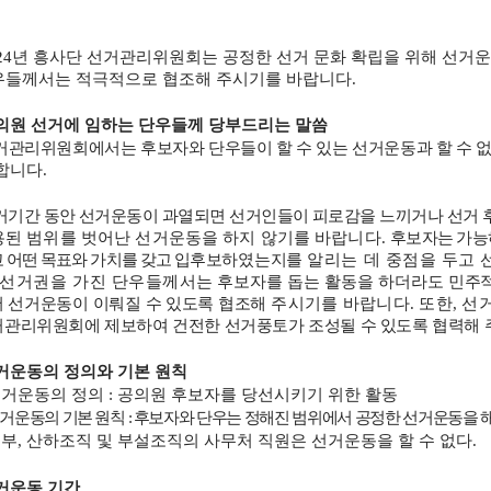
24
년 흥사단 선거관리위원회는 공정한 선거 문화 확립을 위해 선거
우들께서는 적극적으로 협조해 주시기를 바랍니다
.
의원 선거에 임하는 단우들께 당부드리는 말씀
관리위원회에서는 후보자와 단우들이 할 수 있는 선거운동과 할 수 
 합니다
.
기간 동안 선거운동이 과열되면 선거인들이 피로감을 느끼거나 선거 
용된 범위를 벗어난 선거운동을 하지 않기를 바랍니다
.
후
보자
는
가능
 어떤 목표와 가치를 갖고 입
후보하였는지
를
알리는 데 중점을 두고
선거권을 가진 단우들께서
는 후보자를 돕는 활동을 하더라도
민주적
서
선거운동이 이뤄질 수 있도록 협조해
주시기를 바랍니다
.
또한
,
선
관리위원회에 제보하여 건전한 선거풍토가 조성될 수 있도록 협력
해
거운동의 정의와 기본 원칙
거운동의 정의
:
공의원 후보자를 당선시키기 위한 활동
거운동의 기본 원칙
:
후보자와 단우는 정해진 범위에서 공정한 선거운동을 
본부
,
산하조직 및 부설조직의 사무처 직원은 선거운동을 할 수 없다
.
거운동 기간