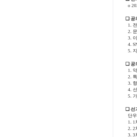
o 20
❏
공
1.
전
2.
문
3.
이
4. S
5.
지
❏
공
1.
약
2.
특
3.
4.
선
5.
가
❏
선
단우
1. 1
2. 2
3. 3