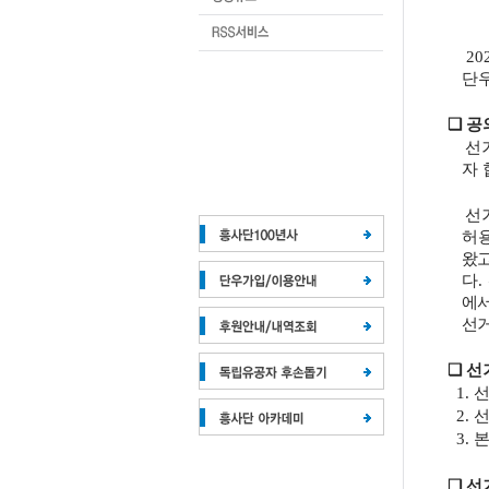
20
단
❏
공
선거
자
선거
허
왔고
다
.
에
선거
❏
선
1.
선
2.
선
3.
❏
선