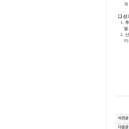
게 문
❏
선
1.
후
별도
2.
선
이
이전글
다음글