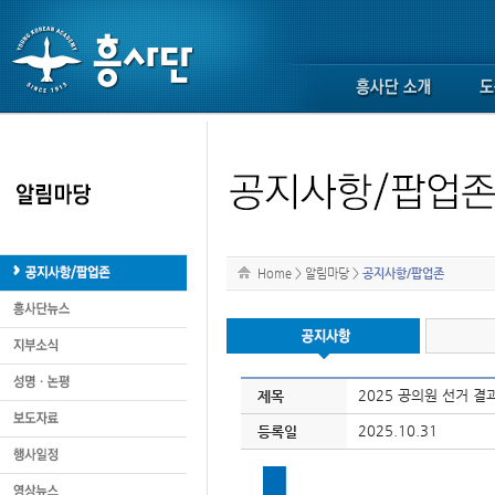
Home
>
알림마당
>
공지사항/팝업존
2025 공의원 선거 결
제목
2025.10.31
등록일