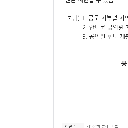
붙임) 1. 공문-지부별 
2. 안내문-공의원 후보
3. 공의원 후보 제출서
흥
이전글
제102차 흥사단대회