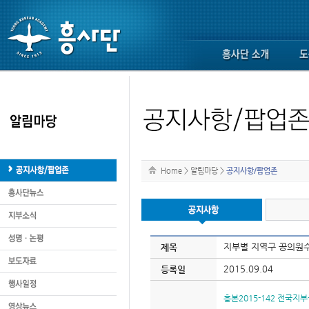
Home
>
알림마당
>
공지사항/팝업존
지부별 지역구 공의원수
제목
2015.09.04
등록일
흥본2015-142 전국지