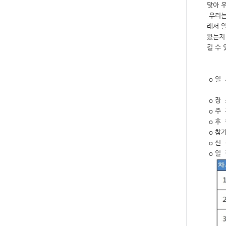
맞아 
우리는
래서 
왔는지
킬 수
o 일 
* 매
o 장 
o 주 
o 후
o 참가
o 신 청
o 일 