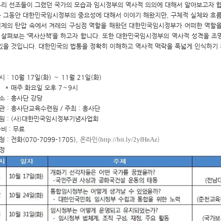
우리 선조들이 그렸던 국가의 모습과 임시정부의 역사적 의의에 대해서 알아보고자 
 그동안 대한민국임시정부의 중요성에 대해서 이야기 해왔지만, 구체적 실체와 흐름
일제의 탄압 속에서 겨레의 구심점 역할을 해왔던 대한민국임시정부가 어떠한 역할을
 살펴보는 ‘역사산책’을 하고자 합니다. 또한 대한민국임시정부의 역사적 성격을 
 있을 것입니다. 대한민국의 법통을 정확히 이해하고 역사적 맥락을 폭넓게 인식하기 
시 : 10월 17일(화) ∼ 11월 21일(화)
주 화요일 오후 7∼9시
소 : 흥사단 강당
관 : 흥사단교육수련원 / 주최 : 흥사단
 원 : (사)대한민국임시정부기념사업회
비 : 무료
 : 전화(070-7099-1705),
온라인
(
http://bit.ly/2yfHnAz
)
정