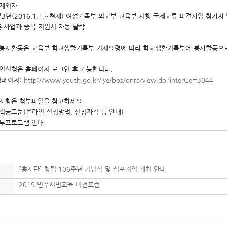
발제외자
3년(2016.1.1.~현재) 여성가족부·외교부·교육부 시행 국제교류 파견사업 참가자
른 사업과 중복 지원시 자동 탈락
외봉사활동은 교육부 학교생활기록부 기재요령에 따라 학교생활기록부에 봉사활동으로
라인신청은 홈페이지 로그인 후 가능합니다.
청페이지:
http://www.youth.go.kr/iye/bbs/onre/view.do?interCd=3044
타사항은 첨부파일을 참고하세요
모집공고문(온라인 신청방법, 신청자격 등 안내)
세부프로그램 안내
[흥사단] 창립 106주년 기념식 및 심포지엄 개최 안내
2019 민주시민교육 비전포럼