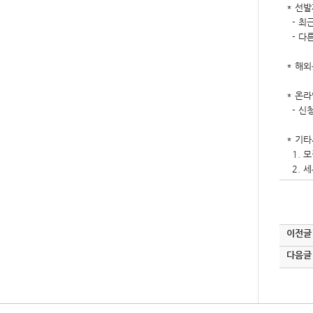
* 선
- 최근
- 다
* 해
* 온
- 신
* 기
1. 
2. 
이전글
다음글