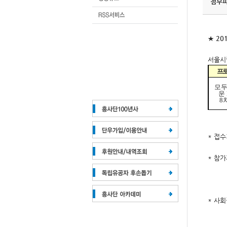
첨부
★ 2
서울시
프
모두
운
8
* 접수기
* 참가
대한민
만성질
* 사
북한