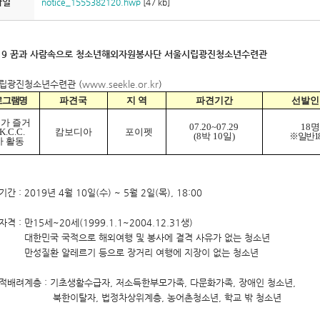
파일
notice_1555382120.hwp
[47 kb]
019 꿈과 사람속으로 청소년해외자원봉사단 서울시립광진청소년수련관
립광진청소년수련관 (
www.seekle.or.kr
)
로그램명
파견국
지 역
파견기간
선발인
가 즐거
07.20~07.29
18
명
K.C.C.
캄보디아
포이펫
(8
박
10
일
)
※
일반
1 
차 활동
간 : 2019년 4월 10일(수) ~ 5월 2일(목), 18:00
자격 : 만15세~20세(1999.1.1~2004.12.31생)
국 국적으로 해외여행 및 봉사에 결격 사유가 없는 청소년
환 알레르기 등으로 장거리 여행에 지장이 없는 청소년
회적배려계층 : 기초생활수급자, 저소득한부모가족, 다문화가족, 장애인 청소년,
이탈자, 법정차상위계층, 농어촌청소년, 학교 밖 청소년