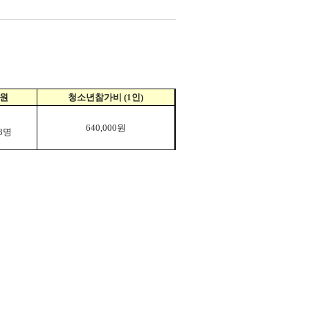
원
청소년참가비
(1
인
)
640,000
원
8
명