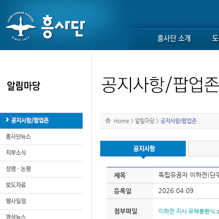
Home
>
알림마당
>
공지사항/팝업존
독립유공자 이하전(단우
제목
2026.04.09
등록일
첨부파일
이하전 지사 유해봉환식.p