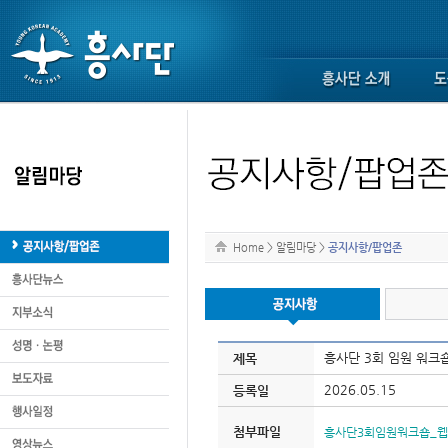
Home
>
알림마당
>
공지사항/팝업존
흥사단 3회 임원 워크숍
제목
2026.05.15
등록일
첨부파일
흥사단3회임원워크숍_웹자