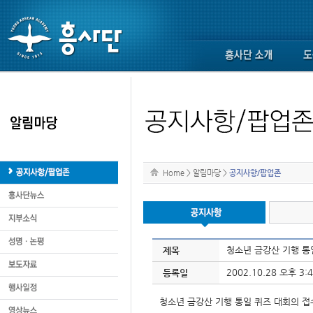
Home
>
알림마당
>
공지사항/팝업존
청소년 금강산 기행 통
제목
2002.10.28 오후 3:4
등록일
청소년 금강산 기행 통일 퀴즈 대회의 접