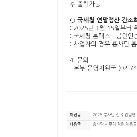
후 출력가능
○
국세청 연말정산 간소
: 2025
년
1
월
15
일부터 
:
국세청 홈택스
–
공인인
:
사업자의 경우 흥사단 
4.
문의
-
본부 운영지원국
(02-7
이전글
2025 흥사단 전국 임원연
다음글
흥사단 사무처 직원 채용