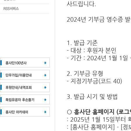
사드립니다
.
2024
년 기부금 영수증 
1.
발급 기준
-
대상
:
후원자 본인
-
기간
: 2024
년
1
월
1
일
2.
기부금 유형
-
지정기부금
(
코드
40)
3.
발급 시기 및 방법
○
흥사단 홈페이지
(
로그
: 2025
년
1
월
15
일부터 
: [
흥사단 홈페이지
] - [
정