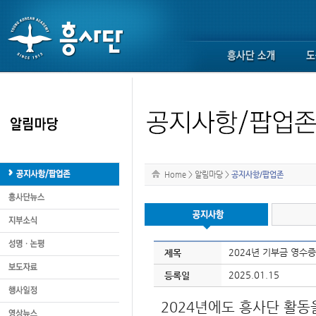
Home
>
알림마당
>
공지사항/팝업존
2024년 기부금 영수증
제목
2025.01.15
등록일
2024
년에도 흥사단 활동