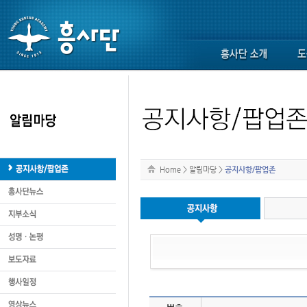
Home
>
알림마당
>
공지사항/팝업존