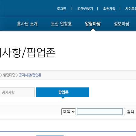
>
알림마당
>
공지사항/팝업존