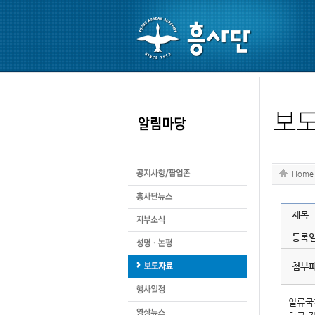
Home
제목
등록
첨부
일류국