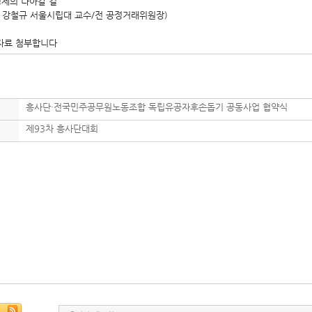
경제의 나아갈 길
 : 강철규 서울시립대 교수/전 공정거래위원장)
자료 첨부합니다
흥사단·전국민주공무원노동조합 독립유공자후손돕기 공동사업 협약식
제93차 흥사단대회