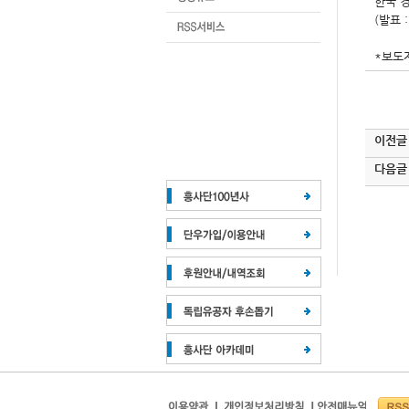
한국 
(발표
*보도
이전글
다음글