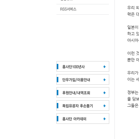
우리 
력은 
일본이
하고 
아시아
이런 
뿐만 
우리가
이는 
정부는
을 담
그들은