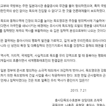
외교부와 국방부는 주한 일본대사관 총괄공사와 무관을 불러 항의하였으며, 특히 국방
대한민국의 승인 없이는 독도에 진입할 수 없다“고 한 것을 언론매체들이 보도하였다.
 독도와 동해수역에 긴장의 파고를 높이는 독도영유권 주장을 방위백서에 기술하여 
있다면서 자국민을 쇄뇌시키는 배경에는 유사시에 독도재침 도발의 명분을 내외적으
를 침략했던 제국의 역사를 부활하려는 속 깊은 침략적 본성으로부터 나오는 것이다
것은 결국에는 동아시아의 평화적 발전을 가로막고, 길게 보면 우리민족의 유라시아
아니라 신 냉전의 확장 및 대륙침략의 전진기지로서 독도를 강점하고 동해의 패권을 
 역사적, 지리적, 국제법적, 사실적으로 독도를 우리 강역으로 할 때 동북아는 평화
세계질서의 흐름이면서 세계평화애호민의 한결같은 의지이다.
 일본 정부에 문서로 항의하는 소극적 태도에서 과감하게 벗어나서, 독도영유권 강
보하기 위한 독도방파제 건설 사업을 즉시 착공하여야 한다. 또한 한일 군사협력과 
 언제나 침략자였다는 것은 피로 얼룩진 우리 역사가 증인이지 않은가?
2015. 7.21
흥사단독도수호본부 상임대표 조재국
공동대표: 나홍주, 윤형덕, 홍일수, 권혁수