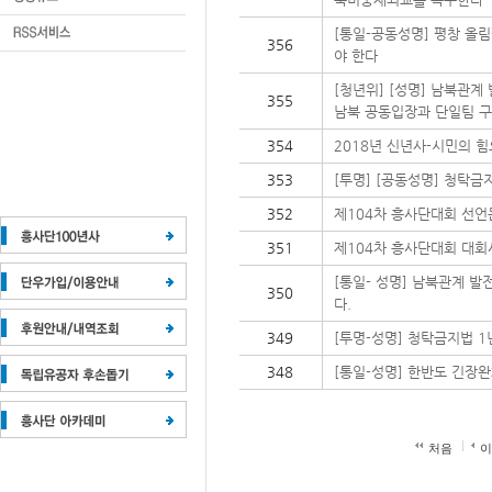
[통일-공동성명] 평창 올
356
야 한다
[청년위] [성명] 남북관계
355
남북 공동입장과 단일팀 구
354
2018년 신년사-시민의 
353
[투명] [공동성명] 청탁
352
제104차 흥사단대회 선언
351
제104차 흥사단대회 대회
[통일- 성명] 남북관계 발
350
다.
349
[투명-성명] 청탁금지법 1
348
[통일-성명] 한반도 긴장
처음
이