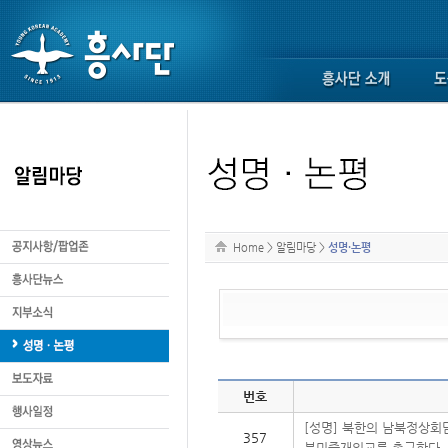
Home
>
알림마당
>
성명·논평
번호
[성명] 북한의 남북정상회
357
북미중재외교를 촉구한다