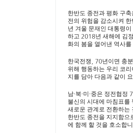
한반도 종전과 평화 구축
전의 위험을 감소시켜 한
년 겨울 문재인 대통령이
2018
하고
년 새해에 김
화의 봄을 열어낸 역사를
, 70
한국전쟁
년이면 충
위해 행동하는 우리 코리
지를 담아 다음과 같이 
·
·
·
7
남
북
미
중은 정전협정
불신의 시대에 마침표를 
새로운 관계로 전환하는 
한반도 종전을 지지함으로
에 함께 할 것을 호소합