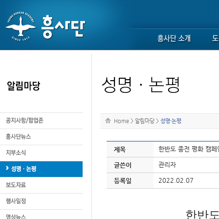
Home
>
알림마당
>
성명·논평
한반도 종전 평화 캠페
제목
관리자
글쓴이
2022.02.07
등록일
한반도