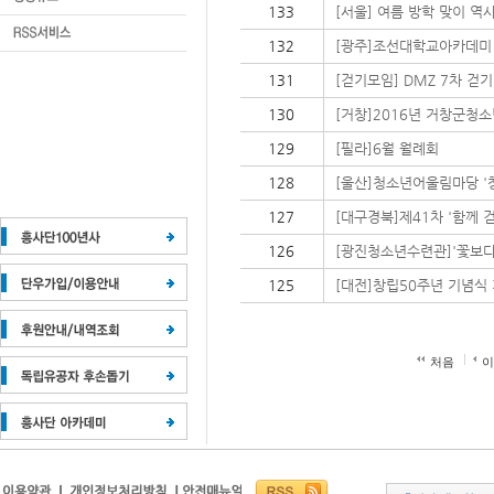
133
[서울] 여름 방학 맞이 역
132
[광주]조선대학교아카데미
131
[걷기모임] DMZ 7차 걷기
130
[거창]2016년 거창군청
129
[필라]6월 월례회
128
[울산]청소년어울림마당 
127
[대구경북]제41차 '함께 
126
[광진청소년수련관]'꽃보다
125
[대전]창립50주년 기념식
처음
이