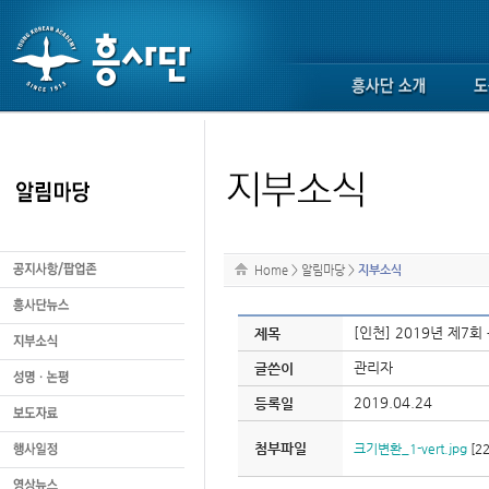
Home
>
알림마당
>
지부소식
[인천] 2019년 제7
제목
관리자
글쓴이
2019.04.24
등록일
첨부파일
크기변환_1-vert.jpg
[22