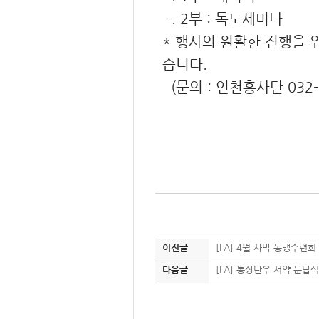
-. 2부 : 독도세미나
* 행사의 원활한 진행을 
습니다.
(문의 : 인천흥사단 032-885
이전글
[LA] 4월 사막 동맹수련회
다음글
[LA] 통상단우 서약 문답식