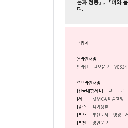
본과 정동
』
,
『
피와 
다.
구입처
온라인서점
알라딘
교보문고
YES24
오프라인서점
[전국대형서점]
교보문고
[서울]
MMCA 미술책방
[광주]
책과생활
[부산]
부산도서
영광도
[부천]
경인문고