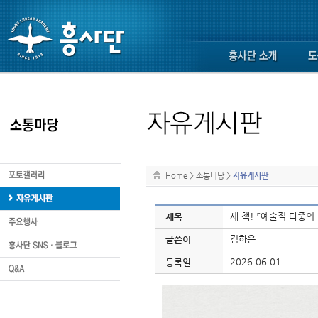
Home
>
소통마당
>
자유게시판
새 책! 『예술적 다중의
제목
김하은
글쓴이
2026.06.01
등록일