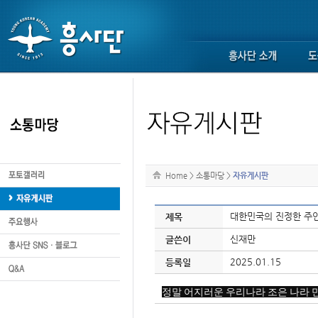
Home
>
소통마당
>
자유게시판
대한민국의 진정한 주인
제목
신재만
글쓴이
2025.01.15
등록일
정말 어지러운 우리나라 조은 나라 만들려면 동