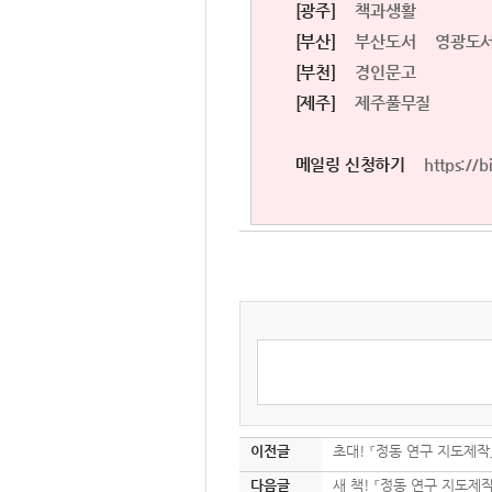
[광주]
책과생활
[부산]
부산도서
영광도
[부천]
경인문고
[제주]
제주풀무질
메일링 신청하기
https://
이전글
초대! 『정동 연구 지도제작』
다음글
새 책! 『정동 연구 지도제