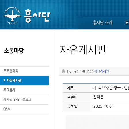
Home
>
소통마당
>
자유게시판
새 책! 『주술 왕국 :
제목
김하은
글쓴이
2025.10.01
등록일