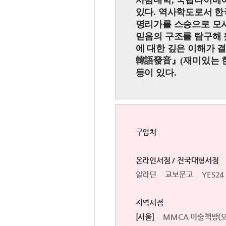
사범대학, 국립타이베
있다. 역사학도로서 한
명리가를 스승으로 모
믿음의 구조를 탐구해 
에 대한 깊은 이해가 
韓語發音
』
(재미있는 
등이 있다.
구입처
온라인서점 / 전국대형서점
알라딘
교보문고
YES24
지역서점
[서울]
MMCA 미술책방(