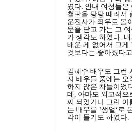
였다
.
안내 여성들은
철판을 탕탕 때려서 
운전사가 좌우로 몰
문을 닫고 가는 그 
가 생각도 하였다
.
내
배운 게 없어서 그게
것보다는 좋아졌다고
김혜수 배우도 그런
자 배우들 중에는 오
하지 않은 차들이었
데
,
아마도 외교적으로
찌 되었거나 그런 이
는 배우를
’
생얼
‘
로 
각이 들기도 하였다
.