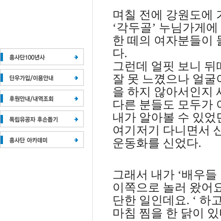
며칠 전에 강원도에 
‘
각두골
’
누님가게에
한 떼의 여자분들이 
다
.
그런데 얼핏 보니 뒤
잘 못 느꼈으나 얼굴
을 하지 않아서인지
다른 분들도 모두가 
내가 알아볼 수 있었
여기저기 다니면서 
운동화를 신었다
.
그래서 내가
‘
배우들
이쪽으로 놀러 왔어
단한 일인데요
. ‘
하고
마침 찜을 한 닭이 