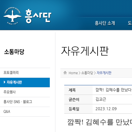
Home
>
소통마당
>
자유게시판
깜짝! 김혜수를 만났다
제목
김교근
글쓴이
2023.12.09
등록일
깜짝
!
김혜수를 만났