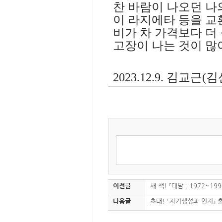
찬 바람이 나오던 나
이 라지에타 등을 교
비가 차 가격보다 더
고장이 나는 것이 
2023.12.9.
김교근(김
이전글
새 책! 『대담 : 1972~1
다음글
초대! 『자기생성과 인지』 출