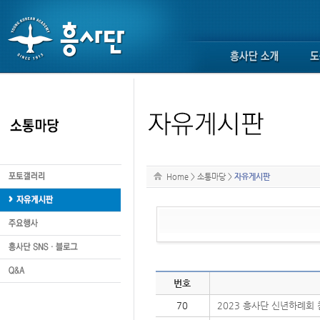
Home
>
소통마당
>
자유게시판
번호
70
2023 흥사단 신년하례회