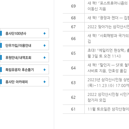
새 책! 『포스트휴머니즘의 
69
이동신 지음
68
새 책! 『광장과 젠더 ― 
67
2022 찾아가는 삼각산시민청 
새 책! 『사회해방과 국가의
66
김
초대! 『에일리언 현상학』 
65
월 3일 토 오전 11시)
새 책! 『탈인지 ― SF로
64
샤비로 지음, 안호성 옮김
2023년 삼각산시민청 상반기
63
(목)~11.23.(수) 17:00
2022 삼각산시민청 시민
62
참가자 모집
61
11월 토요일은 삼각산청이