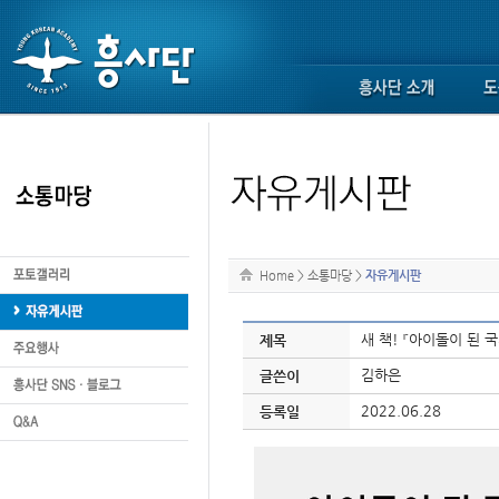
Home
>
소통마당
>
자유게시판
새 책! 『아이돌이 된 
제목
김하은
글쓴이
2022.06.28
등록일