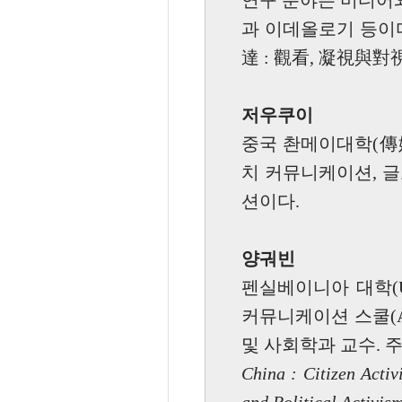
연구 분야는 미디어와
과 이데올로기 등이
達 : 觀看, 凝視與對
저우쿠이
중국 촨메이대학(傳媒
치 커뮤니케이션, 
션이다.
양궈빈
펜실베이니아 대학(Unive
커뮤니케이션 스쿨(Annenb
및 사회학과 교수. 
China : Citizen Acti