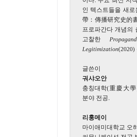
이다. 주요 최신 
인 텍스트들을 새로
帶：傳播研究史的書寫與
프로파간다 개념의 
고찰한
Propagan
Legitimization
(202
글쓴이
궈샤오안
충칭대학(重慶大學)
분야 전공.
리훙메이
마이애미대학교 오하이오주(