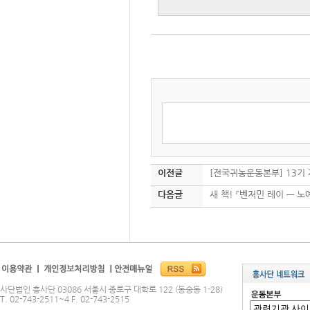
이전글
[전국귀농운동본부] 13기
다음글
새 책! 『벤저민 레이 ― 
사단법인 흥사단 03086 서울시 종로구 대학로 122 (동숭동 1-28)
T. 02-743-2511~4 F. 02-743-2515