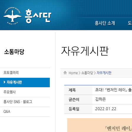
Home
>
소통마당
>
자유게시판
초대! 『벤저민 레이』 출
제목
김하은
글쓴이
2022.01.22
등록일