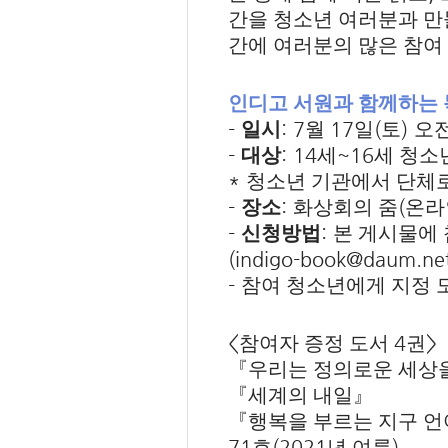
간을 청소년 여러분과 
간에 여러분의 많은 참
인디고 서원과 함께하는 
-
: 7
17
(
)
일시
월
일
토
오
-
: 14
~16
대상
세
세 청소
*
청소년 기관에서 단체
-
:
(
장소
화상회의 줌
온라
-
:
신청방법
본 게시물에
(indigo-book@daum.net
-
참여 청소년에게 지정 
<
4
>
참여자 증정 도서
권
『
우리는 정의로운 세상
『
세계의 내일
』
『
행복을 부르는 지구 언
71
(2021
)
호
년 여름