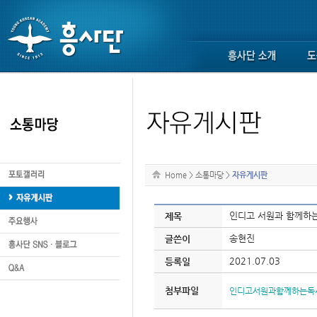
Home
>
소통마당
>
자유게시판
인디고 서원과 함께하는
제목
송현진
글쓴이
2021.07.03
등록일
첨부파일
인디고서원과함께하는독서