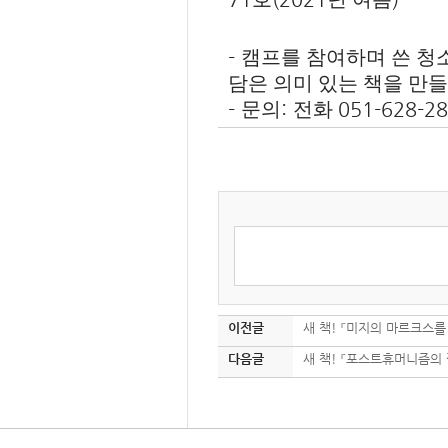
-
캠프를 참여하며 쓴 청
담은 의미 있는 책을 만
-
:
051-628-2
문의
전화
이전글
새 책! 『미지의 마르크스를 
다음글
새 책! 『포스트휴머니즘의