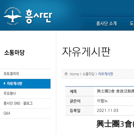
Home
>
소통마당
>
자유게시판
興士團3會 會政活動
제목
이협노
글쓴이
2021.11.03
등록일
3
興士團
會