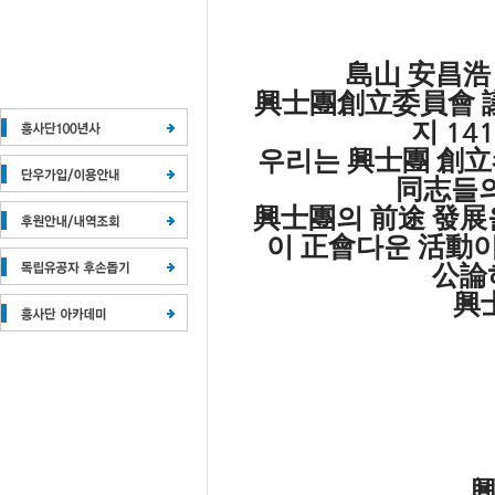
島山 安昌浩
興士團創立委員會 
141
지
우리는
興士團 創立
同志
들
興士團
의
前途 發展
이
正會
다운
活動
公論
興