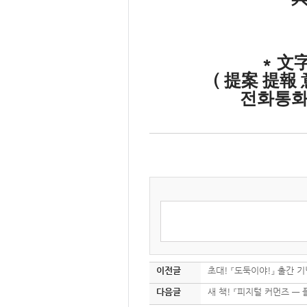
*
文
(
提案 提報
전화통
이전글
초대! 『도둑이야!』 출간 기
다음글
새 책! 『피지털 커먼즈 ―