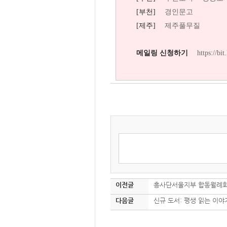
[부천]
경인문고
[제주]
제주풀무질
메일링 신청하기
https://bi
이전글
흥사단서울지부 합동월례
다음글
신규 도서: 평생 읽는 이야