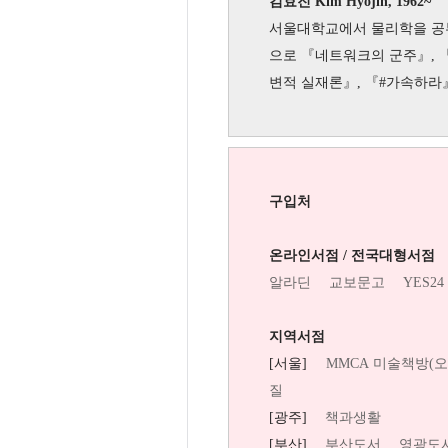
김효진 Kim Hyojin, 1962~
서울대학교에서 물리학을 공부
으로 『네트워크의 군주』, 
변적 실재론』, 『#가속하라
구입처
온라인서점 / 전국대형서점
알라딘
교보문고
YES24
지역서점
[서울]
MMCA 미술책방(
질
[광주]
책과생활
[부산]
부산도서
영광도