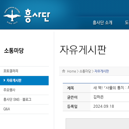
Home
>
소통마당
>
자유게시판
새 책! 『사물의 통치 
제목
김하은
글쓴이
2024.09.18
등록일