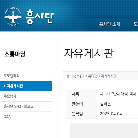
Home
>
소통마당
>
자유게시판
새 책! 『반시대적 객체
제목
김하은
글쓴이
2025.04.04
등록일