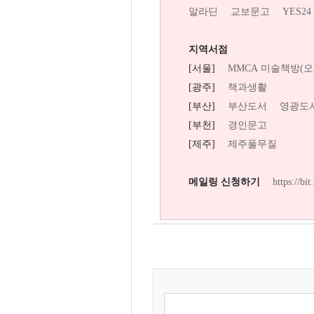
알라딘
교보문고
YES24
지역서점
[서울]
MMCA 미술책방(
[광주]
책과생활
[부산]
부산도서
영광도
[부천]
경인문고
[제주]
제주풀무질
메일링 신청하기
https://bi