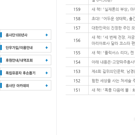
159
새 책! 『실재론의 부상』 
158
초대! 『어두운 생태학』 출간
157
대한민국의 진정한 주인 모
새 책! 『세 번째 전장, 
156
마리아로사 달라 코스따 편
155
새 책! 『플럭서스 리더』 
154
아래 내용은-고양파주흥사단
153
제4회 길위의인문학, 남경
152
험한 세상을 사는 처세술 
151
새 책! 『폭풍 다음에 불 :