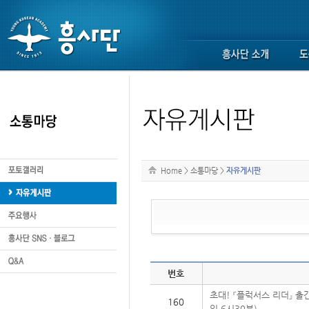
Home
>
소통마당
>
자유게시판
번호
초대! 『플럭서스 리더』 출
160
일 6시30분)