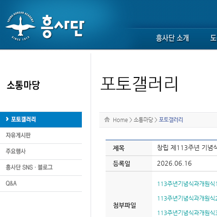
Home
>
소통마당
>
포토갤러리
창립 제113주년 기념
제목
2026.06.16
등록일
113주년기념식과개원식1
113주년기념식과개원식2
첨부파일
113주년기념식과개원식3