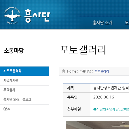
Home
>
소통마당
>
포토갤러리
흥사단청소년재단 장학
제목
2026.06.16
등록일
첨부파일
흥사단청소년재단_장학증서