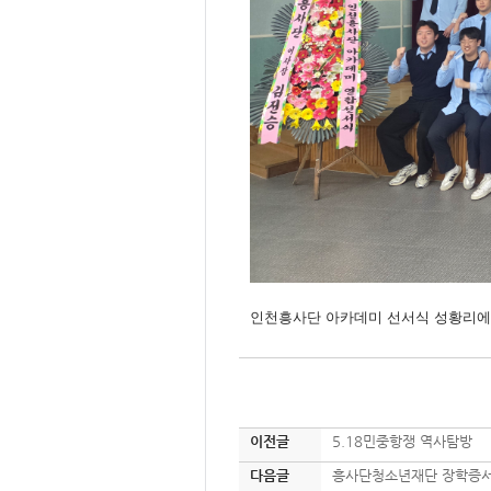
인천흥사단 아카데미 선서식 성황리에
이전글
5.18민중항쟁 역사탐방
다음글
흥사단청소년재단 장학증서