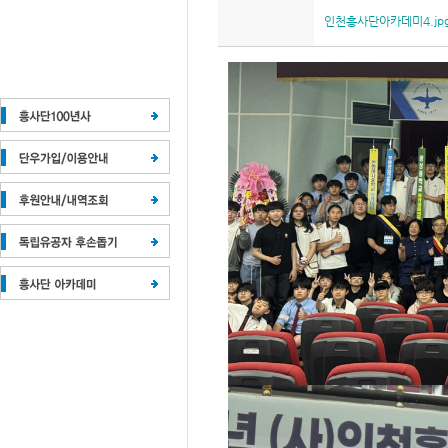
인천흥사단아카데미4.jp