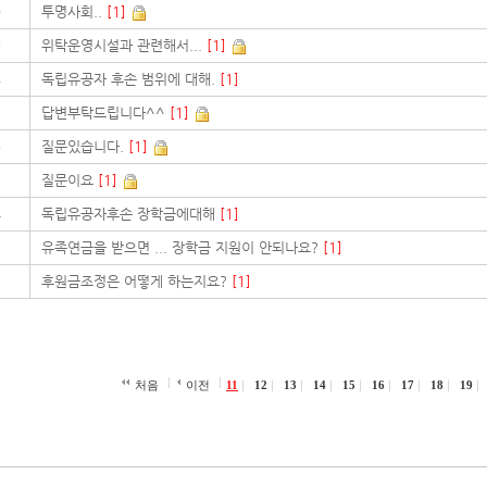
0
투명사회..
[1]
9
위탁운영시설과 관련해서...
[1]
8
독립유공자 후손 범위에 대해.
[1]
7
답변부탁드립니다^^
[1]
6
질문있습니다.
[1]
5
질문이요
[1]
4
독립유공자후손 장학금에대해
[1]
3
유족연금을 받으면 ... 장학금 지원이 안되나요?
[1]
2
후원금조정은 어떻게 하는지요?
[1]
처음
이전
11
12
13
14
15
16
17
18
19