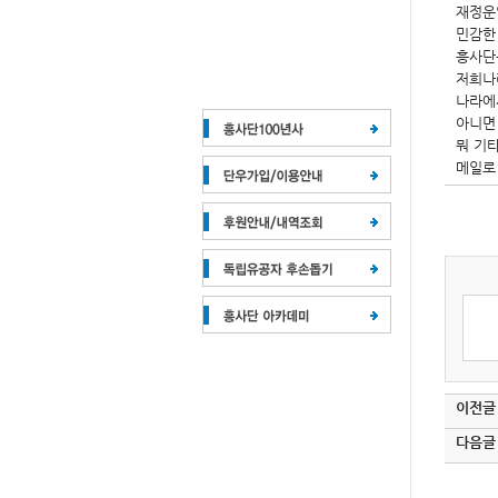
재정운
민감한
흥사단
저희나
나라에
아니면
뭐 기
메일로
이전글
다음글