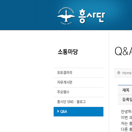
Home
제목
등록
안녕하
이번 
저는 
다른 