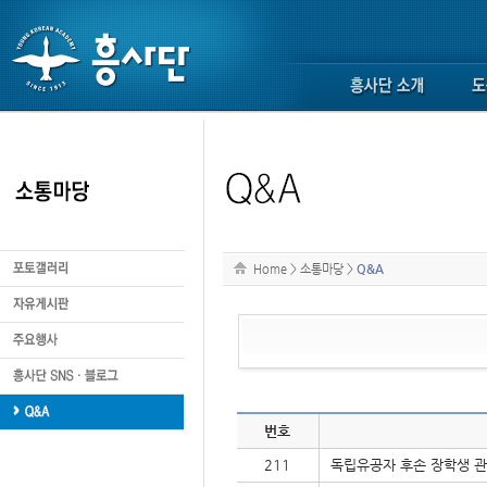
Home
>
소통마당
>
Q&A
번호
211
독립유공자 후손 장학생 관