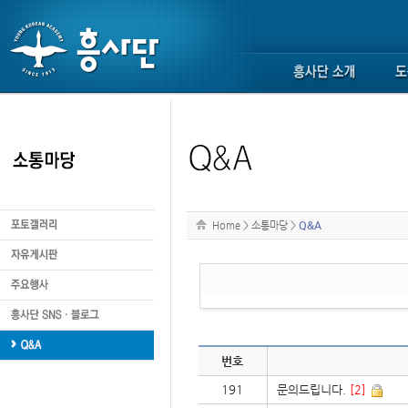
Home
>
소통마당
>
Q&A
번호
191
문의드립니다.
[2]