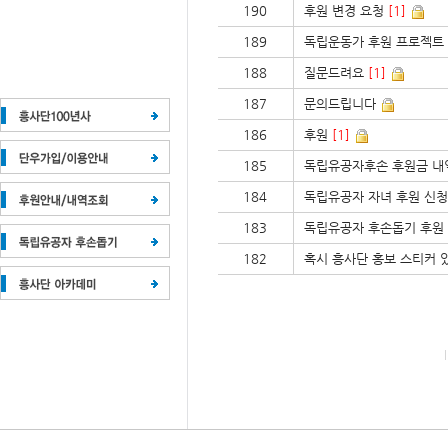
190
후원 변경 요청
[1]
189
독립운동가 후원 프로젝트
188
질문드려요
[1]
187
문의드립니다
186
후원
[1]
185
독립유공자후손 후원금 내
184
독립유공자 자녀 후원 신청
183
독립유공자 후손돕기 후원
182
혹시 흥사단 홍보 스티커 있