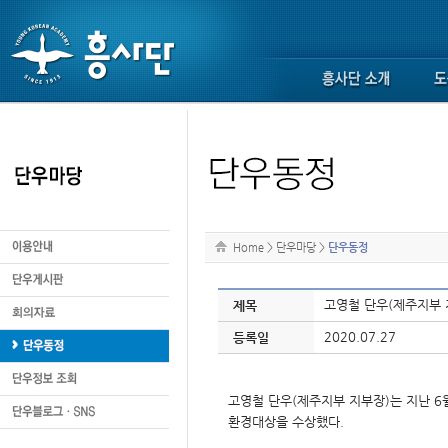
Home
>
단우마당
>
단우동정
고영철 단우(제주지부 
제목
2020.07.27
등록일
고영철 단우(제주지부 지부장)는 지난 
환경대상을 수상했다.