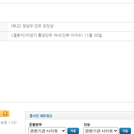
[부고] 장삼우 단우 모친상
<결혼식>이성기 통상단우 자녀(신부 이지수) 11월 30일
숭동 1-28)