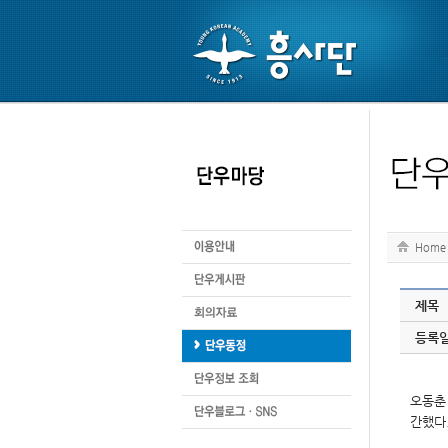
Home
제목
등록
오동춘
간했다