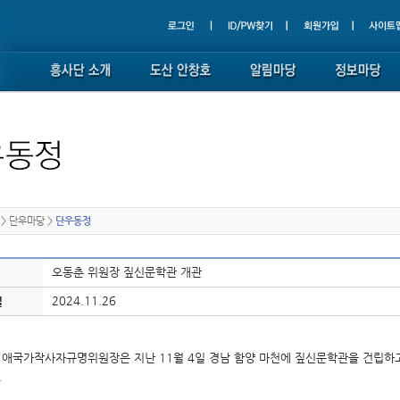
>
단우마당
>
단우동정
오동춘 위원장 짚신문학관 개관
2024.11.26
일
 애국가작사자규명위원장은 지난 11월 4일 경남 함양 마천에 짚신문학관을 건립하고
.