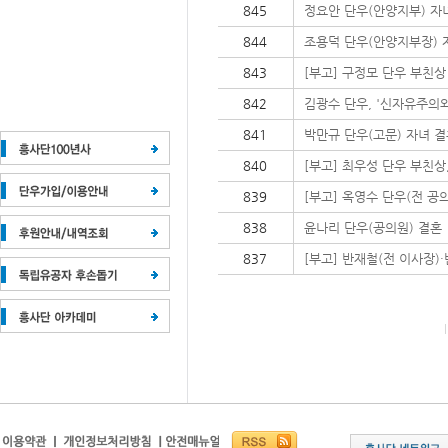
845
정요안 단우(안양지부) 자
844
조용덕 단우(안양지부장) 
843
[부고] 구정모 단우 부친상
842
김광수 단우, '신자유주의
841
박만규 단우(고문) 자녀 결
840
[부고] 최우성 단우 부친상
839
[부고] 옥영수 단우(전 공
838
윤나리 단우(공의원) 결혼
837
[부고] 반재철(전 이사장)