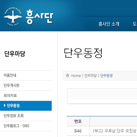
Home
>
단우마당
>
단우동정
번호
846
[부고] 우후남 단우 모친상