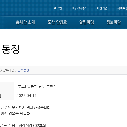
>
단우마당
>
단우동정
[부고] 유봉환 단우 부친상
2022.04.11
일
 단우의 부친께서 별세하셨습니다.
고인의 명복을 빕니다.
 : 광주 남문장례식장302호실