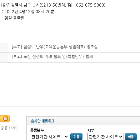
광역시 남구 송하동218-50번지, Tel : 062-675-5000)
 : 2022년 4월12일 08시 20분
 : 임실 호국원
[부고] 심성보 단우(교육운동본부 상임대표) 빙모상
[부고] 도산 선생의 자녀 랄프 안(특별단우) 별세
숭동 1-28)