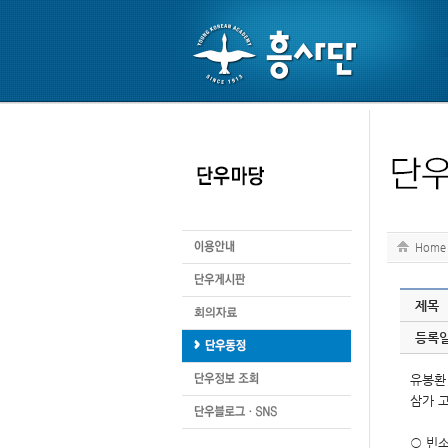
Home
제목
등록
유봉환
삼가 
○ 빈소