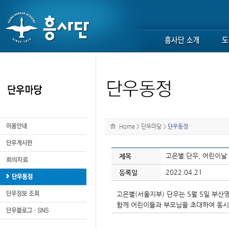
Home
>
단우마당
>
단우동정
고은별 단우, 어린이날
제목
2022.04.21
등록일
고은별(서울지부) 단우는 5월 5일 부산
함께 어린이들과 부모님을 초대하여 동시,