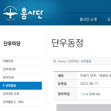
Home
>
단우마당
>
단우동정
이성기 단우, '세상의 
제목
2022.06.17
등록일
첨부파일
1.png
[206 kb]