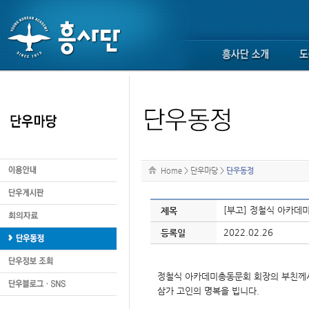
Home
>
단우마당
>
단우동정
[부고] 정철식 아카데
제목
2022.02.26
등록일
정철식 아카데미총동문회 회장의 부친께서
삼가 고인의 명복을 빕니다.