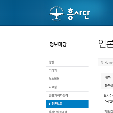
Home
제목
등록
흥사단,
-“국민
[재외동