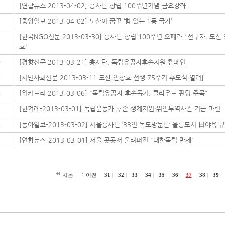
3
[연합뉴스 2013-04-02] 흥사단 창립 100주년기념 금요강좌
2
[중앙일보 2013-04-02] 도산이 꿈꾼 ‘힘 있는 1등 국가’
[한국NGO신문 2013-03-30] 흥사단 창립 100주년 오페라 ′선구자, 도산
1
호′
0
[경향신문 2013-03-21] 흥사단, 독립유공자후손지원 캠페인
9
[시민사회신문 2013-03-11 도산 안창호 선생 75주기 추모식 열려]
8
[위키트리 2013-03-06] "독립유공자 후손돕기, 클라우드 펀딩 주목"
7
[한겨레-2013-03-01] 독립운동가 후손 생계지원·위안부역사관 기금 마련
6
[동아일보-2013-03-02] 서울흥사단 ‘33인 독도방문단’ 울릉도서 日야욕 
5
[연합뉴스-2013-03-01] 서울 곳곳서 울려퍼진 "대한독립 만세"
처음
이전
31
32
33
34
35
36
37
38
39