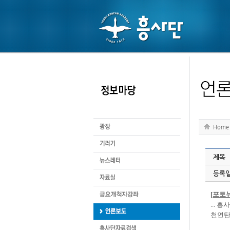
Home
제목
등록
[포토
...
천연탄